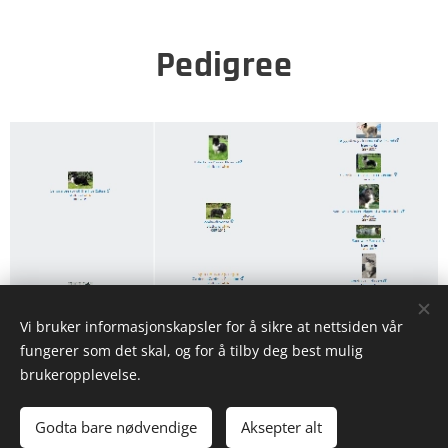
Pedigree
Vi bruker informasjonskapsler for å sikre at nettsiden vår
fungerer som det skal, og for å tilby deg best mulig
brukeropplevelse.
Gottabe shelties
Godta bare nødvendige
Aksepter alt
Drevet av
Webnode
Informasjonskapsler