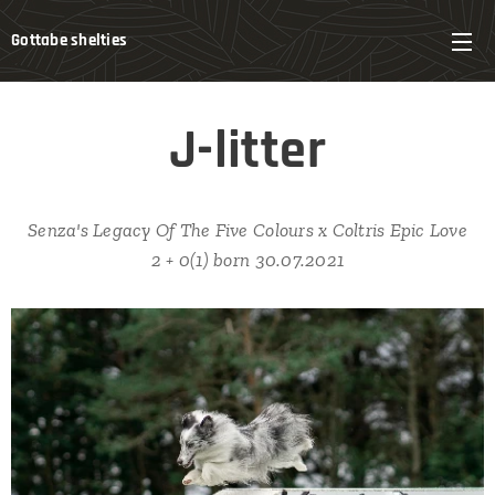
Gottabe shelties
J-litter
Senza's Legacy Of The Five Colours x Coltris Epic Love
2 + 0(1) born 30.07.2021